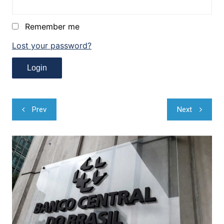
Remember me
Lost your password?
Navegação
Prev
Next
de
Post