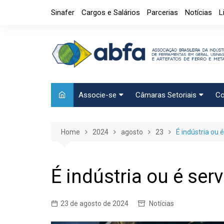
Skip
Sinafer
Cargos e Salários
Parcerias
Notícias
L
to
content
Associe-se
Câmaras Setoriais
Co
Benefícios
Mensagem
M
Home
Requerimento
2024
agosto
Artefatos Metálicos
23
É indústria ou 
E
Diretoria
Ferramentas Manuais e
C
Industriais
Código de Ética
T
É indústria ou é ser
Ferramentas de Usinage
Usinagem
23 de agosto de 2024
Notícias
Câmara de Distribuidores