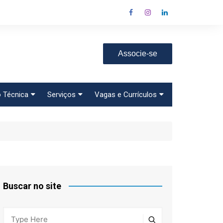
Associe-se
 Técnica
Serviços
Vagas e Currículos
 Específicas
Assessoria Jurídica
Vagas
Tributária e Trabalhista
o
Currículo
Cursos e Treinamentos
Cadastre seu Currículo
Consultoria de Saúde
Cadastre uma Vaga
Descontos em
Universidades
Buscar no site
Assessoria Ambiental