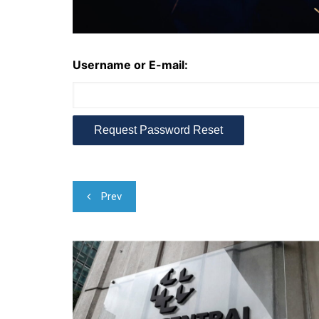
Username or E-mail:
Navegação
Prev
de
Post