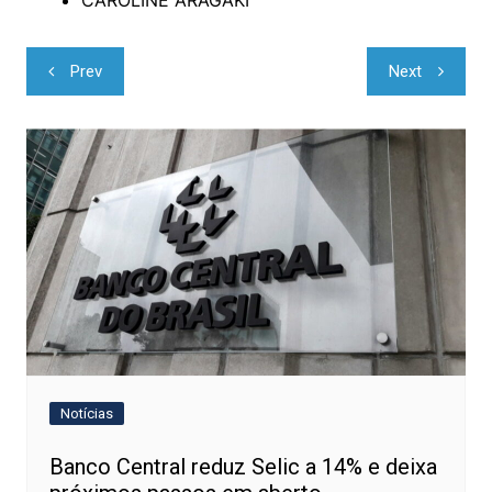
CAROLINE ARAGAKI
Navegação
Prev
Next
de
Post
Notícias
Banco Central reduz Selic a 14% e deixa