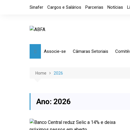
Skip
Sinafer
Cargos e Salários
Parcerias
Notícias
L
to
content
Associe-se
Câmaras Setoriais
Comitê
Benefícios
Mensagem
Market
Requerimento
Artefatos Metálicos
Etique
Home
2026
Diretoria
Ferramentas Manuais e
Comérc
Industriais
Código de Ética
Tributá
Ferramentas de Usinagem
Ano:
2026
Usinagem
Câmara de Distribuidores