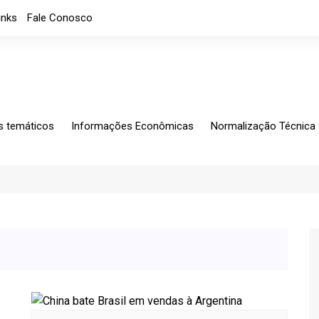
inks
Fale Conosco
s temáticos
Informações Econômicas
Normalização Técnica
ing
Análises Mensais
Solicitações Específic
tagem
Análises
Normalização
io Exterior
Apresentações
CB-060
rio Fiscal
Índice de custos
Notícias
Indicadores Econômicos
Índice de nível de Emprego
Máquinas e Equipamentos