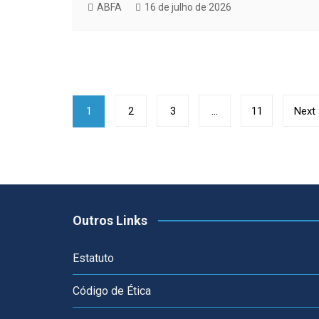
ABFA
16 de julho de 2026
Paginação
1
2
3
…
11
Next
de
posts
Outros Links
Estatuto
Código de Ética