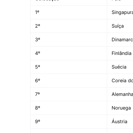
1º
Singapur
2º
Suíça
3º
Dinamarc
4º
Finlândia
5º
Suécia
6º
Coreia do
7º
Alemanh
8º
Noruega
9º
Áustria