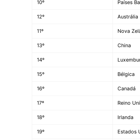
10º
Países Ba
12º
Austrália
11º
Nova Zel
13º
China
14º
Luxembu
15º
Bélgica
16º
Canadá
17º
Reino Un
18º
Irlanda
19º
Estados 