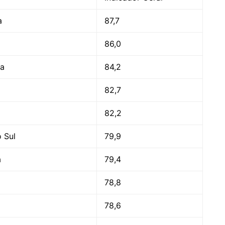
a
87,7
86,0
a
84,2
82,7
82,2
 Sul
79,9
a
79,4
78,8
78,6