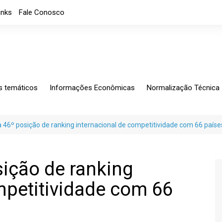
inks
Fale Conosco
s temáticos
Informações Econômicas
Normalização Técnica
ing
Análises Mensais
Solicitações Específic
tagem
Análises
Normalização
a 46º posição de ranking internacional de competitividade com 66 paíse
io Exterior
Apresentações
CB-060
rio Fiscal
Índice de custos
Notícias
sição de ranking
Indicadores Econômicos
mpetitividade com 66
Índice de nível de Emprego
Máquinas e Equipamentos