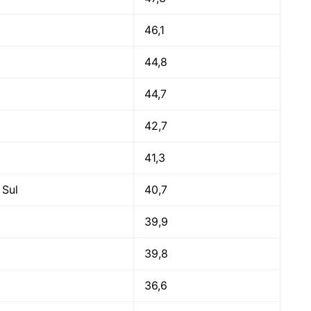
46,1
44,8
44,7
42,7
41,3
 Sul
40,7
39,9
39,8
a
36,6