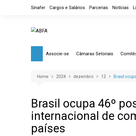
Skip
Sinafer
Cargos e Salários
Parcerias
Notícias
L
to
content
Associe-se
Câmaras Setoriais
Comitê
Benefícios
Mensagem
Market
Requerimento
Artefatos Metálicos
Etique
Home
2024
dezembro
12
Brasil ocup
Diretoria
Ferramentas Manuais e
Comérc
Industriais
Código de Ética
Tributá
Brasil ocupa 46º po
Ferramentas de Usinagem
internacional de co
Usinagem
Câmara de Distribuidores
países