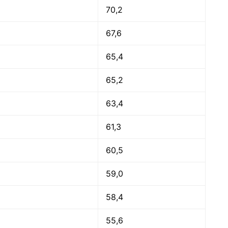
70,2
67,6
65,4
65,2
63,4
61,3
60,5
59,0
58,4
55,6