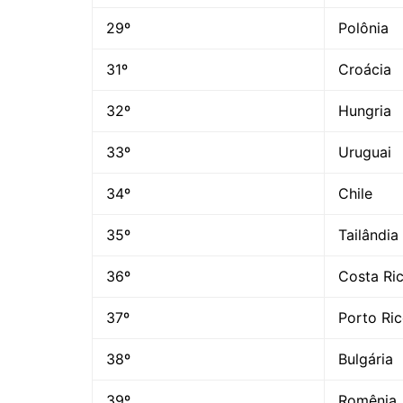
29º
Polônia
31º
Croácia
32º
Hungria
33º
Uruguai
34º
Chile
35º
Tailândia
36º
Costa Ri
37º
Porto Ri
38º
Bulgária
39º
Romênia