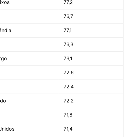
ixos
77,2
76,7
ândia
77,1
76,3
rgo
76,1
72,6
72,4
ido
72,2
71,8
Unidos
71,4