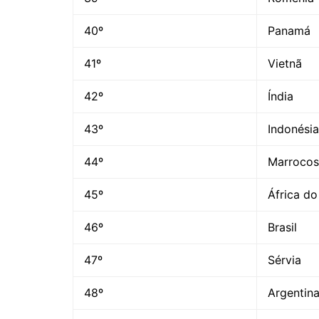
40º
Panamá
41º
Vietnã
42º
Índia
43º
Indonésia
44º
Marrocos
45º
África do
46º
Brasil
47º
Sérvia
48º
Argentin