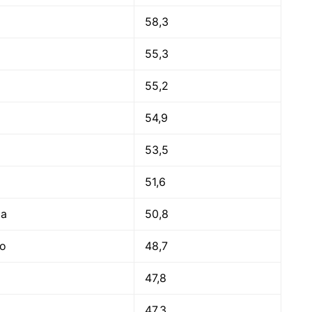
58,3
55,3
55,2
54,9
53,5
51,6
ca
50,8
co
48,7
47,8
47,3