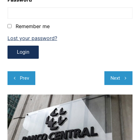
Remember me
Lost your password?
Navegação
Prev
Next
de
Post