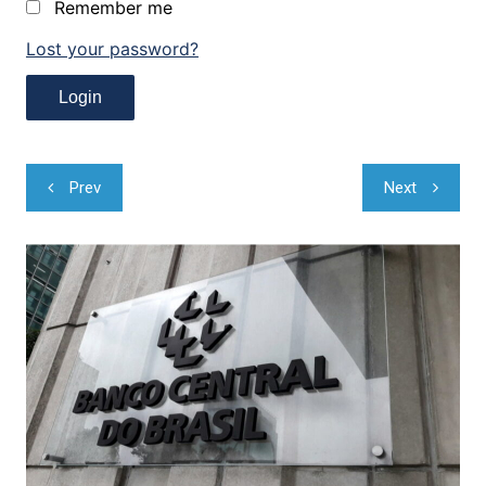
Remember me
Lost your password?
Navegação
Prev
Next
de
Post