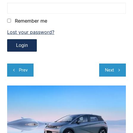
Remember me
Lost your password?
Navegação
Prev
Next
de
Post