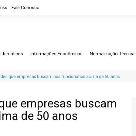
inks
Fale Conosco
s temáticos
Informações Econômicas
Normalização Técnica
ing
Análises Mensais
Solicitações Específic
tagem
Análises
Normalização
dades que empresas buscam nos funcionários acima de 50 anos
io Exterior
Apresentações
CB-060
rio Fiscal
Índice de custos
Notícias
s que empresas buscam
Indicadores Econômicos
cima de 50 anos
Índice de nível de Emprego
Máquinas e Equipamentos