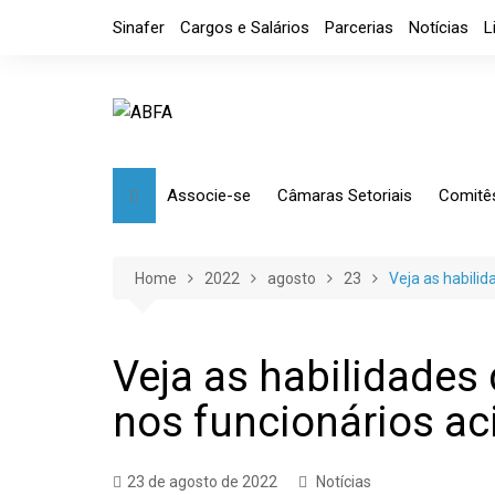
Skip
Sinafer
Cargos e Salários
Parcerias
Notícias
L
to
content
Associe-se
Câmaras Setoriais
Comitê
Benefícios
Mensagem
Market
Requerimento
Artefatos Metálicos
Etique
Home
2022
agosto
23
Veja as habili
Diretoria
Ferramentas Manuais e
Comérc
Industriais
Código de Ética
Tributá
Veja as habilidade
Ferramentas de Usinagem
nos funcionários a
Usinagem
Câmara de Distribuidores
23 de agosto de 2022
Notícias