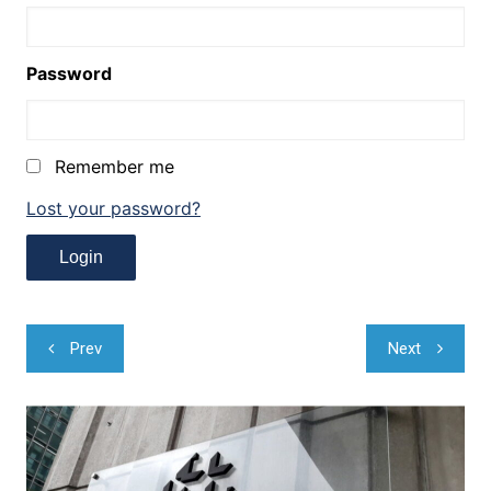
Password
Remember me
Lost your password?
Navegação
Prev
Next
de
Post