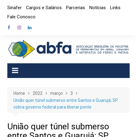
Skip
Sinafer
Cargos e Salários
Parcerias
Notícias
Links
to
Fale Conosco
content
Home
2022
março
3
União quer túnel submerso entre Santos e Guarujá; SP
cobra governo federal para liberar ponte
União quer túnel submerso
entre Santos e Guarujá; SP