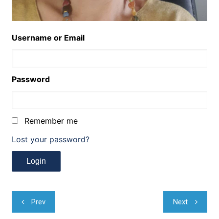
Username or Email
Password
Remember me
Lost your password?
Navegação
Prev
Next
de