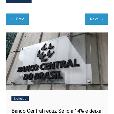
Navegação
Prev
Next
de
Post
Notícias
Banco Central reduz Selic a 14% e deixa