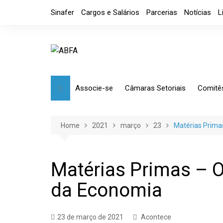
Skip
Sinafer
Cargos e Salários
Parcerias
Notícias
L
to
content
Associe-se
Câmaras Setoriais
Comitê
Benefícios
Mensagem
Market
Requerimento
Artefatos Metálicos
Etique
Home
2021
março
23
Matérias Prima
Diretoria
Ferramentas Manuais e
Comérc
Industriais
Código de Ética
Tributá
Matérias Primas – O
Ferramentas de Usinagem
da Economia
Usinagem
Câmara de Distribuidores
23 de março de 2021
Acontece