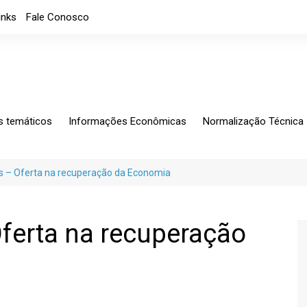
inks
Fale Conosco
s temáticos
Informações Econômicas
Normalização Técnica
ing
Análises Mensais
Solicitações Específic
tagem
Análises
Normalização
s – Oferta na recuperação da Economia
io Exterior
Apresentações
CB-060
rio Fiscal
Índice de custos
Notícias
ferta na recuperação
Indicadores Econômicos
Índice de nível de Emprego
Máquinas e Equipamentos