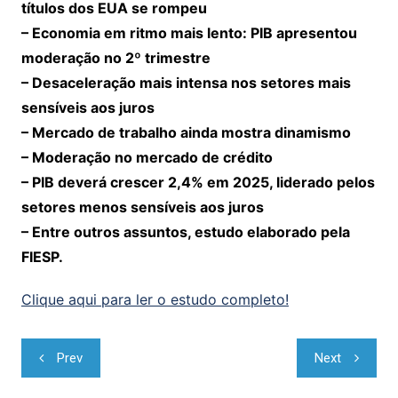
títulos dos EUA se rompeu
– Economia em ritmo mais lento: PIB apresentou
moderação no 2º trimestre
– Desaceleração mais intensa nos setores mais
sensíveis aos juros
– Mercado de trabalho ainda mostra dinamismo
– Moderação no mercado de crédito
– PIB deverá crescer 2,4% em 2025, liderado pelos
setores menos sensíveis aos juros
– Entre outros assuntos, estudo elaborado pela
FIESP.
Clique aqui para ler o estudo completo!
Navegação
Prev
Next
de