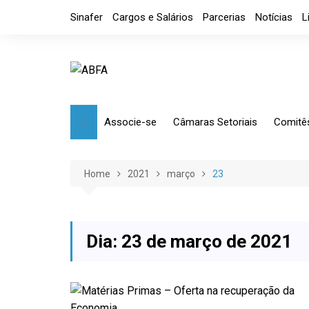
Skip
Sinafer
Cargos e Salários
Parcerias
Notícias
L
to
content
Associe-se
Câmaras Setoriais
Comitê
Benefícios
Mensagem
Market
Requerimento
Artefatos Metálicos
Etique
Home
2021
março
23
Diretoria
Ferramentas Manuais e
Comérc
Industriais
Código de Ética
Tributá
Ferramentas de Usinagem
Dia:
23 de março de 2021
Usinagem
Câmara de Distribuidores