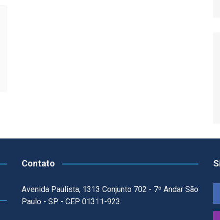
Relatório de Importações
Relatório de Exportações
Contato
S
Avenida Paulista, 1313 Conjunto 702 - 7º Andar São
Paulo - SP - CEP 01311-923