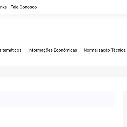
inks
Fale Conosco
s temáticos
Informações Econômicas
Normalização Técnica
ing
Análises Mensais
Solicitações Específic
tagem
Análises
Normalização
io Exterior
Apresentações
CB-060
rio Fiscal
Índice de custos
Notícias
Indicadores Econômicos
Índice de nível de Emprego
Máquinas e Equipamentos