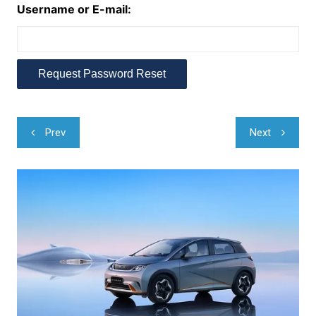
Username or E-mail:
Navegação
Prev
Next
de
Post