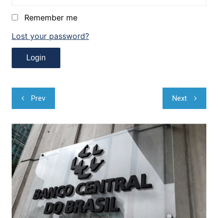
Remember me
Lost your password?
Navegação
Prev
Next
de
Post