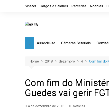
Skip
Sinafer
Cargos e Salários
Parcerias
Notícias
L
to
content
Associe-se
Câmaras Setoriais
Comitê
Benefícios
Mensagem
Market
Requerimento
Artefatos Metálicos
Etique
Home
2018
dezembro
4
Com fim do M
Diretoria
Ferramentas Manuais e
Comérc
Industriais
Código de Ética
Tributá
Com fim do Ministér
Ferramentas de Usinagem
Guedes vai gerir FG
Usinagem
Câmara de Distribuidores
4 de dezembro de 2018
Notícias