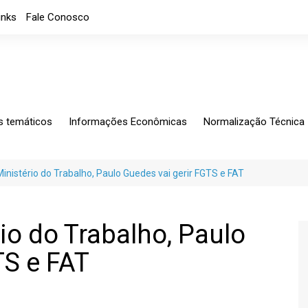
inks
Fale Conosco
s temáticos
Informações Econômicas
Normalização Técnica
ing
Análises Mensais
Solicitações Específic
tagem
Análises
Normalização
inistério do Trabalho, Paulo Guedes vai gerir FGTS e FAT
io Exterior
Apresentações
CB-060
rio Fiscal
Índice de custos
Notícias
io do Trabalho, Paulo
Indicadores Econômicos
TS e FAT
Índice de nível de Emprego
Máquinas e Equipamentos