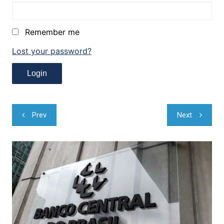
Remember me
Lost your password?
Navegação
Prev
Next
de
Post