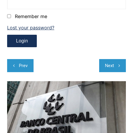
Remember me
Lost your password?
Navegação
Prev
Next
de
Post