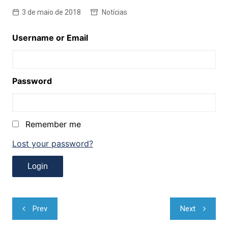
3 de maio de 2018
Notícias
Username or Email
Password
Remember me
Lost your password?
Navegação
Prev
Next
de