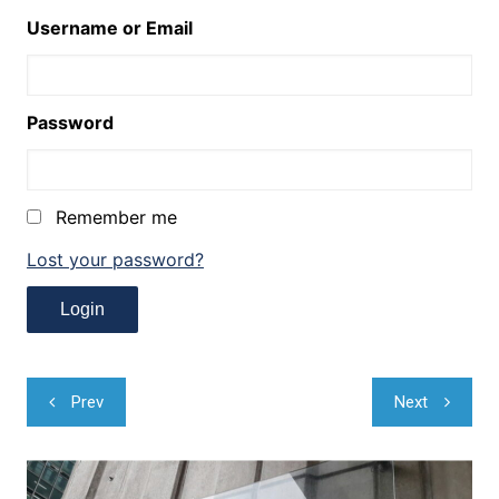
Username or Email
Password
Remember me
Lost your password?
Navegação
Prev
Next
de
Post