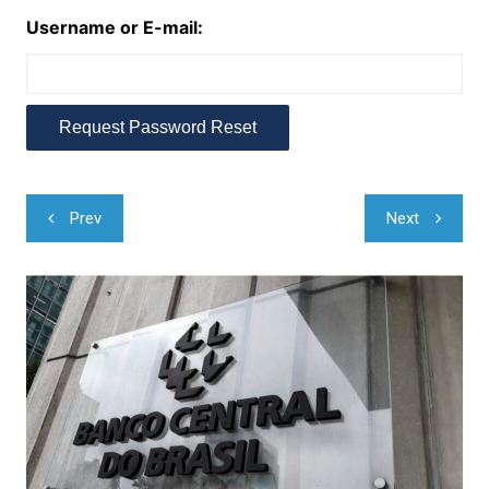
Username or E-mail:
Navegação
Prev
Next
de
Post