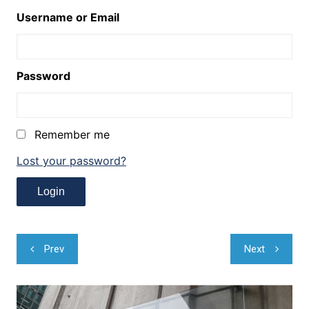
Username or Email
Password
Remember me
Lost your password?
Navegação
Prev
Next
de
Post