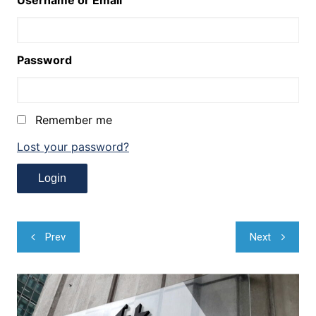
Username or Email
Password
Remember me
Lost your password?
Navegação
Prev
Next
de
Post