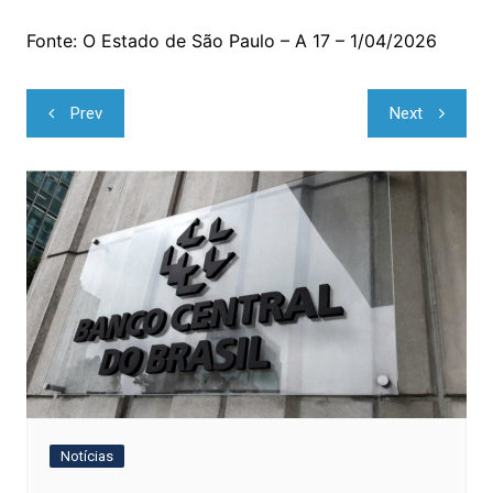
Fonte: O Estado de São Paulo – A 17 – 1/04/2026
Navegação
Prev
Next
de
Post
Notícias