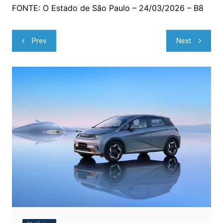
FONTE: O Estado de São Paulo – 24/03/2026 – B8
Navegação
Prev
Next
de
Post