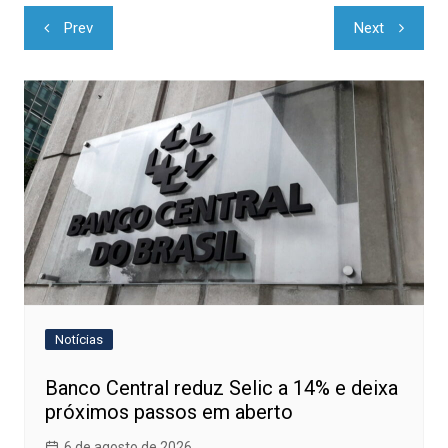
Navegação
Prev
Next
de
Post
Notícias
Banco Central reduz Selic a 14% e deixa
próximos passos em aberto
6 de agosto de 2026