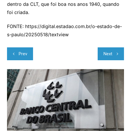
dentro da CLT, que foi boa nos anos 1940, quando
foi criada.
FONTE: https://digital.estadao.com.br/o-estado-de-
s-paulo/20250518/textview
Navegação
Prev
Next
de
Post