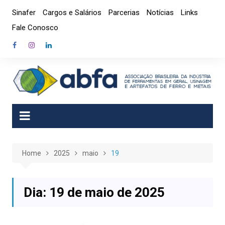
Skip
Sinafer
Cargos e Salários
Parcerias
Notícias
Links
to
Fale Conosco
content
Home
2025
maio
19
Dia:
19 de maio de 2025