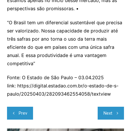
Estamos apenas no início desse mercado, mas as
perspectivas são promissoras. •
“O Brasil tem um diferencial sustentável que precisa
ser valorizado. Nossa capacidade de produzir até
três safras por ano torna o uso da terra mais
eficiente do que em países com uma única safra
anual. E essa produtividade é uma vantagem
competitiva”
Fonte: O Estado de São Paulo – 03.04.2025
link: https://digital.estadao.com.br/o-estado-de-s-
paulo/20250403/282093462554058/textview
Navegação
Prev
Next
de
Post