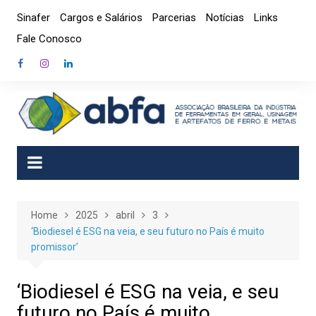
Skip
Sinafer
Cargos e Salários
Parcerias
Notícias
Links
to
Fale Conosco
content
Home
2025
abril
3
‘Biodiesel é ESG na veia, e seu futuro no País é muito
promissor’
‘Biodiesel é ESG na veia, e seu
futuro no País é muito