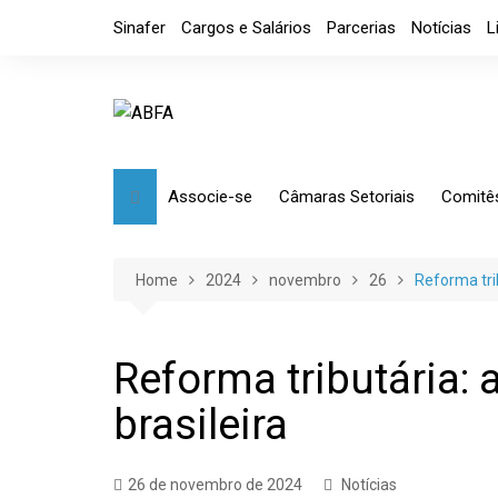
Skip
Sinafer
Cargos e Salários
Parcerias
Notícias
L
to
content
Associe-se
Câmaras Setoriais
Comitê
Benefícios
Mensagem
Market
Requerimento
Artefatos Metálicos
Etique
Home
2024
novembro
26
Reforma trib
Diretoria
Ferramentas Manuais e
Comérc
Industriais
Código de Ética
Tributá
Reforma tributária: 
Ferramentas de Usinagem
brasileira
Usinagem
Câmara de Distribuidores
26 de novembro de 2024
Notícias