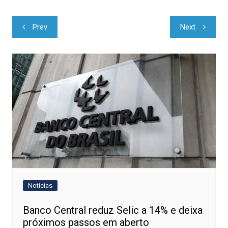
Navegação
Prev
Next
de
Post
Notícias
Banco Central reduz Selic a 14% e deixa
próximos passos em aberto