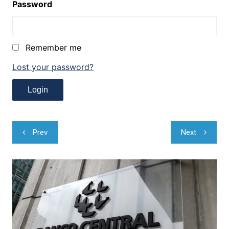
Password
Remember me
Lost your password?
Navegação
Prev
Next
de
Post