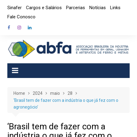
Skip
Sinafer
Cargos e Salários
Parcerias
Notícias
Links
to
Fale Conosco
content
Home
2024
maio
28
‘Brasil tem de fazer com a indústria o que já fez com o
agronegócio’
‘Brasil tem de fazer com a
indústria o que já fez com o