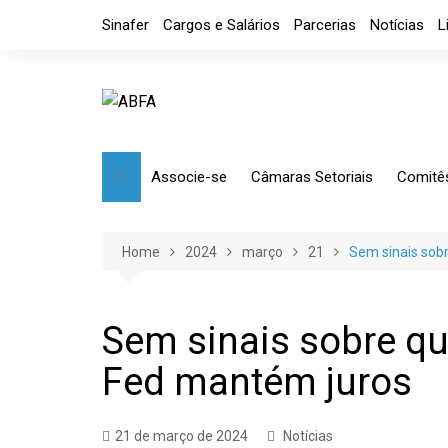
Skip
Sinafer
Cargos e Salários
Parcerias
Notícias
L
to
content
Associe-se
Câmaras Setoriais
Comitê
Benefícios
Mensagem
Market
Requerimento
Artefatos Metálicos
Etique
Home
2024
março
21
Sem sinais sob
Diretoria
Ferramentas Manuais e
Comérc
Industriais
Código de Ética
Tributá
Sem sinais sobre qu
Ferramentas de Usinagem
Fed mantém juros
Usinagem
Câmara de Distribuidores
21 de março de 2024
Notícias