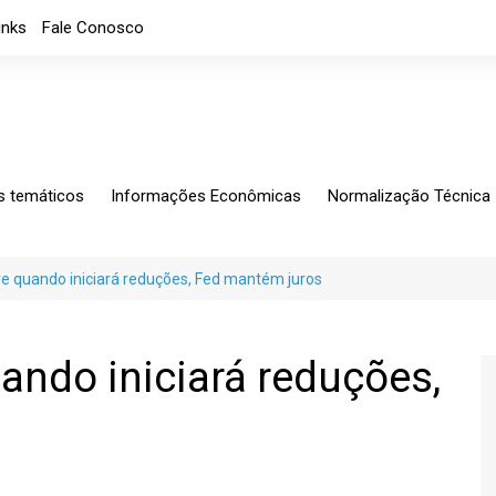
inks
Fale Conosco
s temáticos
Informações Econômicas
Normalização Técnica
ing
Análises Mensais
Solicitações Específic
tagem
Análises
Normalização
re quando iniciará reduções, Fed mantém juros
io Exterior
Apresentações
CB-060
rio Fiscal
Índice de custos
Notícias
ando iniciará reduções,
Indicadores Econômicos
Índice de nível de Emprego
Máquinas e Equipamentos