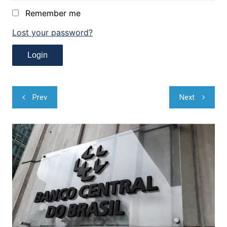
Remember me
Lost your password?
Navegação
Prev
Next
de
Post