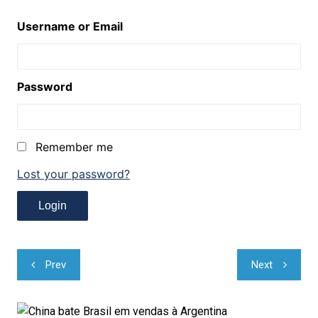
Username or Email
Password
Remember me
Lost your password?
Navegação
Prev
Next
de
Post