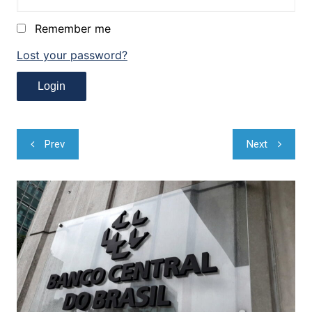
Remember me
Lost your password?
Navegação
Prev
Next
de
Post