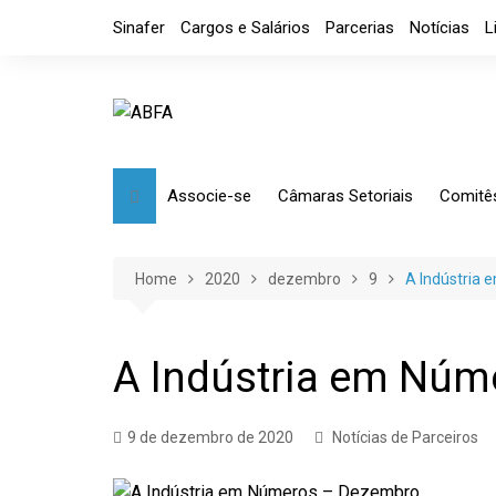
Skip
Sinafer
Cargos e Salários
Parcerias
Notícias
L
to
content
Associe-se
Câmaras Setoriais
Comitê
Benefícios
Mensagem
Market
Requerimento
Artefatos Metálicos
Etique
Home
2020
dezembro
9
A Indústria
Diretoria
Ferramentas Manuais e
Comérc
Industriais
Código de Ética
Tributá
A Indústria em Núm
Ferramentas de Usinagem
Usinagem
9 de dezembro de 2020
Notícias de Parceiros
Câmara de Distribuidores