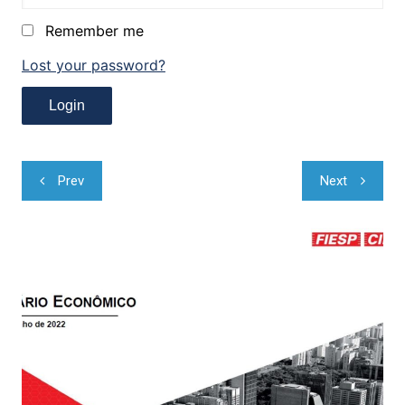
Remember me
Lost your password?
Navegação
Prev
Next
de
Post