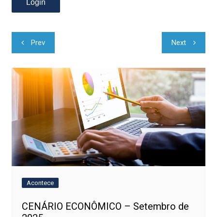
Navegação
Prev
Next
de
Post
Acontece
CENÁRIO ECONÔMICO – Setembro de