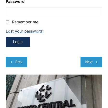
Password
Remember me
Lost your password?
Navegação
Prev
Next
de
Post