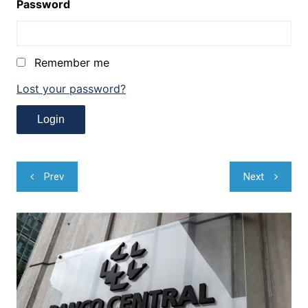
Password
Remember me
Lost your password?
Navegação
Prev
Next
de
Post