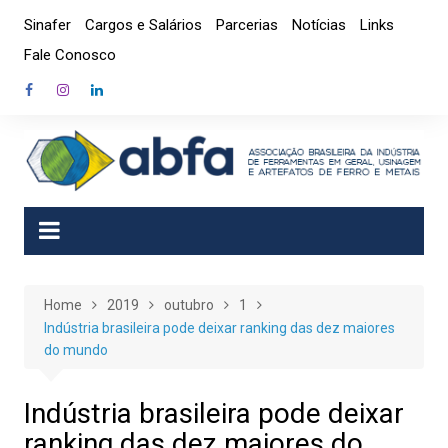
Skip
Sinafer
Cargos e Salários
Parcerias
Notícias
Links
to
Fale Conosco
content
Home
2019
outubro
1
Indústria brasileira pode deixar ranking das dez maiores
do mundo
Indústria brasileira pode deixar
ranking das dez maiores do