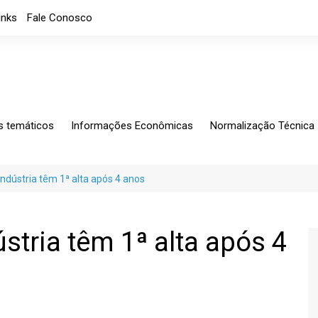
inks
Fale Conosco
s temáticos
Informações Econômicas
Normalização Técnica
ing
Análises Mensais
Solicitações Específic
tagem
Análises
Normalização
indústria têm 1ª alta após 4 anos
io Exterior
Apresentações
CB-060
rio Fiscal
Índice de custos
Notícias
stria têm 1ª alta após 4
Indicadores Econômicos
Índice de nível de Emprego
Máquinas e Equipamentos