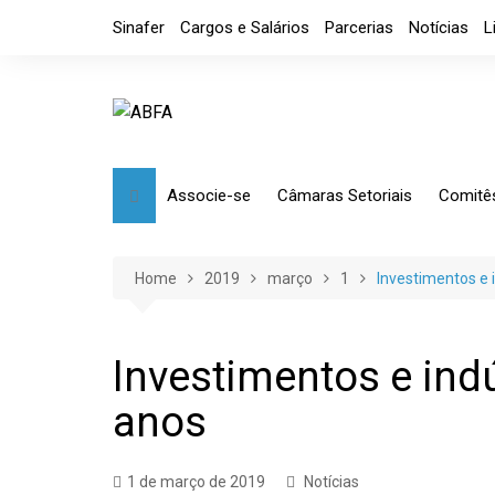
Skip
Sinafer
Cargos e Salários
Parcerias
Notícias
L
to
content
Associe-se
Câmaras Setoriais
Comitê
Benefícios
Mensagem
Market
Requerimento
Artefatos Metálicos
Etique
Home
2019
março
1
Investimentos e 
Diretoria
Ferramentas Manuais e
Comérc
Industriais
Código de Ética
Tributá
Investimentos e indú
Ferramentas de Usinagem
anos
Usinagem
Câmara de Distribuidores
1 de março de 2019
Notícias