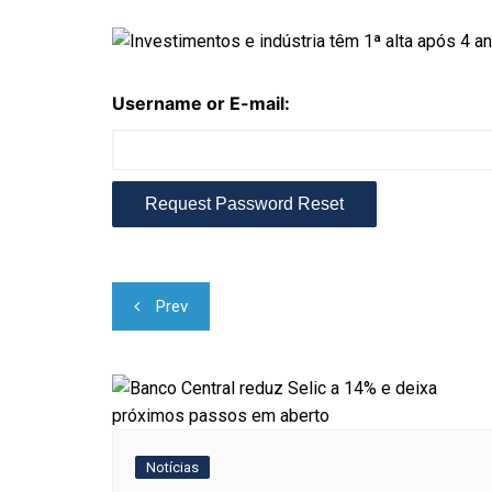
Username or E-mail:
Navegação
Prev
de
Post
Notícias