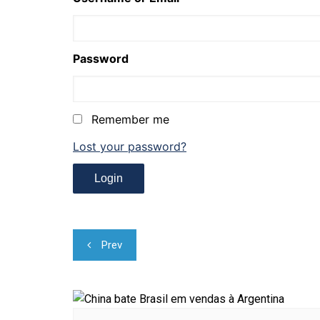
Password
Remember me
Lost your password?
Navegação
Prev
de
Post