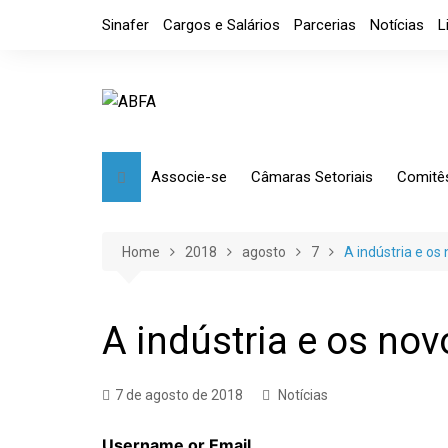
Skip
Sinafer
Cargos e Salários
Parcerias
Notícias
L
to
content
Associe-se
Câmaras Setoriais
Comitê
Benefícios
Mensagem
Market
Requerimento
Artefatos Metálicos
Etique
Home
2018
agosto
7
A indústria e os
Diretoria
Ferramentas Manuais e
Comérc
Industriais
Código de Ética
Tributá
A indústria e os nov
Ferramentas de Usinagem
Usinagem
7 de agosto de 2018
Notícias
Câmara de Distribuidores
Username or Email