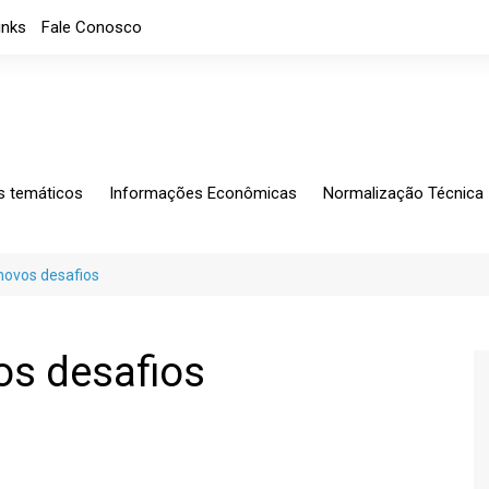
inks
Fale Conosco
s temáticos
Informações Econômicas
Normalização Técnica
ing
Análises Mensais
Solicitações Específic
tagem
Análises
Normalização
 novos desafios
io Exterior
Apresentações
CB-060
rio Fiscal
Índice de custos
Notícias
os desafios
Indicadores Econômicos
Índice de nível de Emprego
Máquinas e Equipamentos