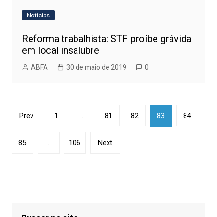
Notícias
Reforma trabalhista: STF proíbe grávida
em local insalubre
ABFA
30 de maio de 2019
0
Paginação
Prev
1
…
81
82
83
84
de
posts
85
…
106
Next