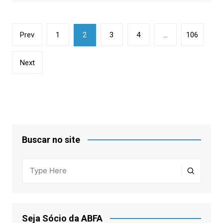
Paginação
Prev
1
2
3
4
…
106
de
posts
Next
Buscar no site
Seja Sócio da ABFA