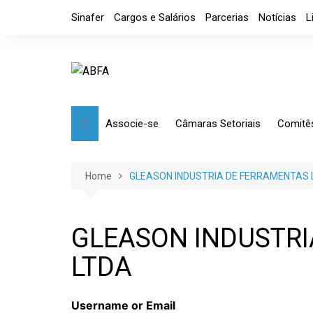
Skip
Sinafer
Cargos e Salários
Parcerias
Notícias
L
to
content
Associe-se
Câmaras Setoriais
Comitê
Benefícios
Mensagem
Market
Requerimento
Artefatos Metálicos
Etique
Home
GLEASON INDUSTRIA DE FERRAMENTAS 
Diretoria
Ferramentas Manuais e
Comérc
Industriais
Código de Ética
Tributá
GLEASON INDUSTRI
Ferramentas de Usinagem
LTDA
Usinagem
Câmara de Distribuidores
Username or Email