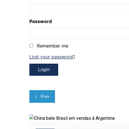
Password
Remember me
Lost your password?
Navegação
Prev
de
Post