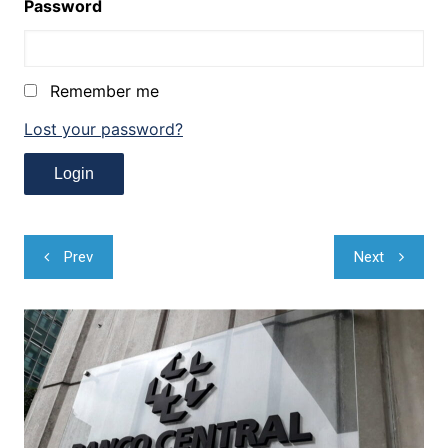
Password
Remember me
Lost your password?
Navegação
Prev
Next
de
Post