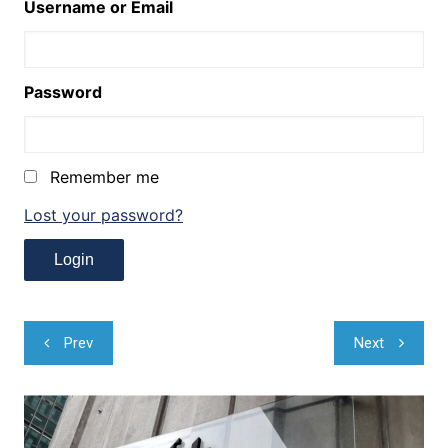
Username or Email
Password
Remember me
Lost your password?
Navegação
Prev
Next
de
Post